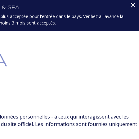
×
 & SPA
 BARS
SPA
plus acceptée pour l'entrée dans le pays. Vérifiez à l'avance la
 moins 3 mois sont acceptés.
RÉSERVATION
FR
A
y
données personnelles - à ceux qui interagissent avec les
 du site officiel. Les informations sont fournies uniquement