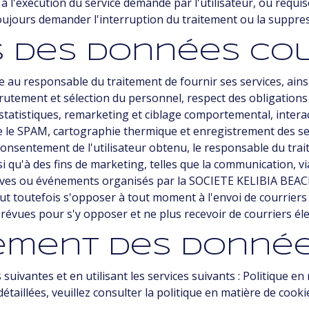
 l'exécution du service demandé par l'utilisateur, ou requise
 toujours demander l'interruption du traitement ou la suppr
és des données co
au responsable du traitement de fournir ses services, ainsi qu
utement et sélection du personnel, respect des obligations l
tatistiques, remarketing et ciblage comportemental, interac
e le SPAM, cartographie thermique et enregistrement des se
 consentement de l'utilisateur obtenu, le responsable du trai
insi qu'à des fins de marketing, telles que la communication, 
itiatives ou événements organisés par la SOCIETE KELIBIA BE
peut toutefois s'opposer à tout moment à l'envoi de courriers
évues pour s'y opposer et ne plus recevoir de courriers éle
itement des donné
uivantes et en utilisant les services suivants : Politique en
étaillées, veuillez consulter la politique en matière de cooki