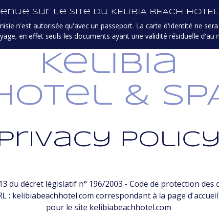
enue sur le site du KELIBIA BEACH HOTEL
ES
PLAGE
CHAMBRES ET SUITES
RESTAURANTS ET
isie n'est autorisée qu'avec un passeport. La carte d'identité ne sera 
yage, en effet seuls les documents ayant une validité résiduelle d'au
Kelibia
Hotel & SP
Privacy Polic
13 du décret législatif n° 196/2003 - Code de protection des 
RL : kelibiabeachhotel.com correspondant à la page d'accueil
pour le site
kelibiabeachhotel.com